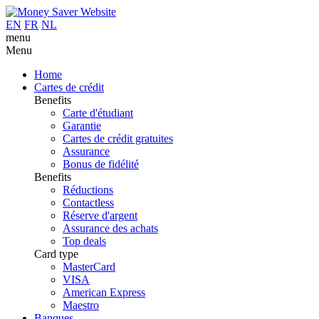
EN
FR
NL
menu
Menu
Home
Cartes de crédit
Benefits
Carte d'étudiant
Garantie
Cartes de crédit gratuites
Assurance
Bonus de fidélité
Benefits
Réductions
Contactless
Réserve d'argent
Assurance des achats
Top deals
Card type
MasterCard
VISA
American Express
Maestro
Banques