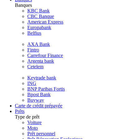
Banques
KBC Bank
CBC Banque
American Express
Europabank
Belfius
AXA Bank
Fintro
Carrefour Finance
Argenta bank
Cetelem
Keytrade bank
ING
BNP Paribas Fortis
Bpost Bank
Buyway
Carte de crédit prépayée
Prêts
Type de prêt
Voiture
Moto
Prêt personnel