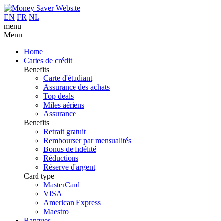
EN
FR
NL
menu
Menu
Home
Cartes de crédit
Benefits
Carte d'étudiant
Assurance des achats
Top deals
Miles aériens
Assurance
Benefits
Retrait gratuit
Rembourser par mensualités
Bonus de fidélité
Réductions
Réserve d'argent
Card type
MasterCard
VISA
American Express
Maestro
Banques