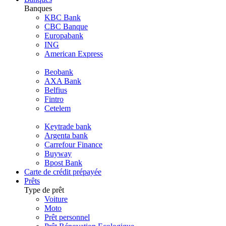
Banques
KBC Bank
CBC Banque
Europabank
ING
American Express
Beobank
AXA Bank
Belfius
Fintro
Cetelem
Keytrade bank
Argenta bank
Carrefour Finance
Buyway
Bpost Bank
Carte de crédit prépayée
Prêts
Type de prêt
Voiture
Moto
Prêt personnel